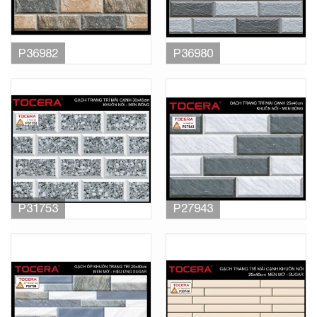
P36982
P36980
P31753
P27943