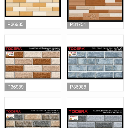
P36985
P31751
P36989
P36988