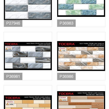
P27946
P36983
P36981
P36986