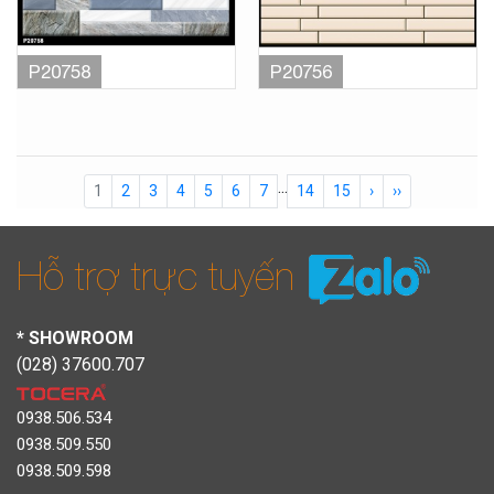
P20758
P20756
...
1
2
3
4
5
6
7
14
15
›
››
Hỗ trợ trực tuyến
* SHOWROOM
(028) 37600.707
0938.506.534
0938.509.550
0938.509.598