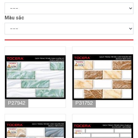
Màu sắc
P27942
P31752