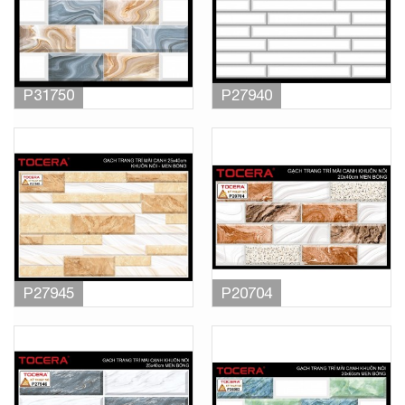
P31750
P27940
P27945
P20704