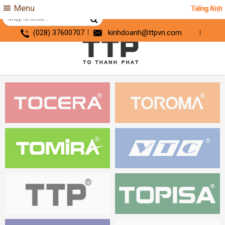
Menu
Tiếng Anh
Tiếng Việt
(028) 37600707
kinhdoanh@ttpvn.com