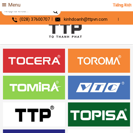
Menu
Tiếng Anh
Tiếng Việt
(028) 37600707
kinhdoanh@ttpvn.com