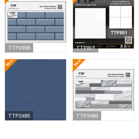
TTP2498
TTP801
New
New
TTP2485
TTP2486