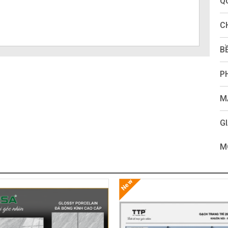
Q
C
B
P
M
GI
M
New