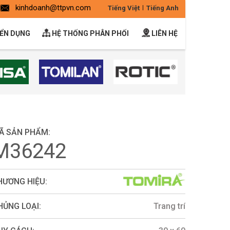
kinhdoanh@ttpvn.com
Tiếng Việt
Tiếng Anh
ỂN DỤNG
HỆ THỐNG PHÂN PHỐI
LIÊN HỆ
Ã SẢN PHẨM:
M36242
HƯƠNG HIỆU:
HỦNG LOẠI:
Trang trí