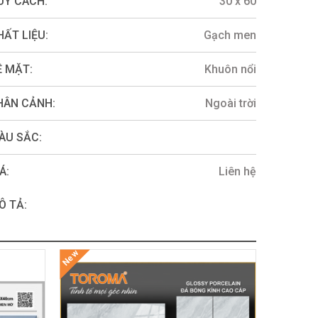
UY CÁCH:
30 x 60
HẤT LIỆU:
Gạch men
Ề MẶT:
Khuôn nổi
HÂN CẢNH:
Ngoài trời
ÀU SẮC:
Á:
Liên hệ
Ô TẢ:
New