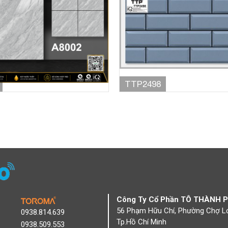
TTP2498
Công Ty Cổ Phần TÔ THÀNH 
56 Phạm Hữu Chí, Phường Chợ L
0938.814.639
Tp.Hồ Chí Minh
0938.509.553