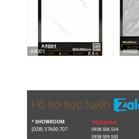
A8001
A8002
Hỗ trợ trực tuyến
* SHOWROOM
(028) 37600.707
0938.506.534
0938.509.550