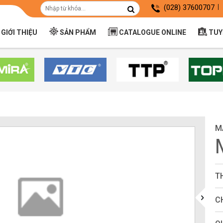
(028) 37600707
GIỚI THIỆU
SẢN PHẨM
CATALOGUE ONLINE
TUY
M
T
C