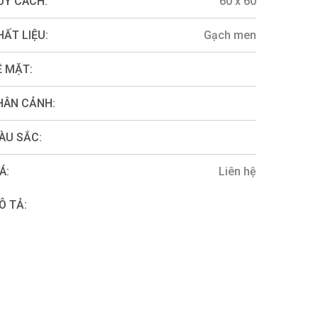
UY CÁCH:
60 x 60
HẤT LIỆU:
Gạch men
Ề MẶT:
HÂN CẢNH:
ÀU SẮC:
Á:
Liên hệ
Ô TẢ: