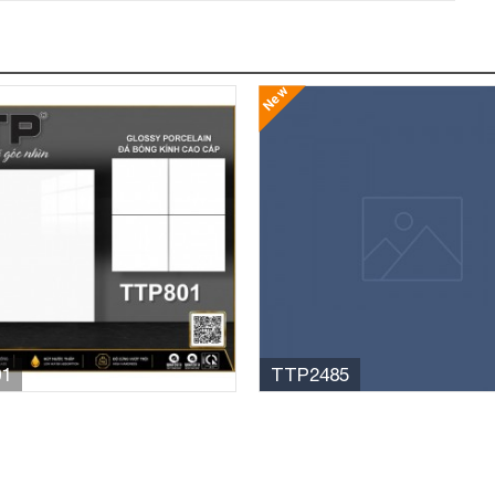
New
1
TTP2485