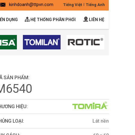
kinhdoanh@ttpvn.com
Tiếng Việt
Tiếng Anh
ỂN DỤNG
HỆ THỐNG PHÂN PHỐI
LIÊN HỆ
Ã SẢN PHẨM:
M6540
HƯƠNG HIỆU:
HỦNG LOẠI:
Lát nền