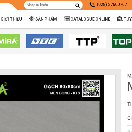
(028) 37600707
GIỚI THIỆU
SẢN PHẨM
CATALOGUE ONLINE
TUY
M
T
C