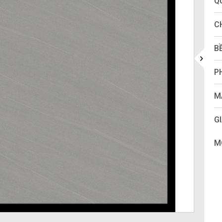
Q
C
B
P
M
GI
M