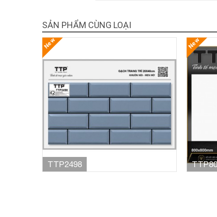
SẢN PHẨM CÙNG LOẠI
New
New
TTP2498
TTP80