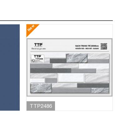
New
TTP2486