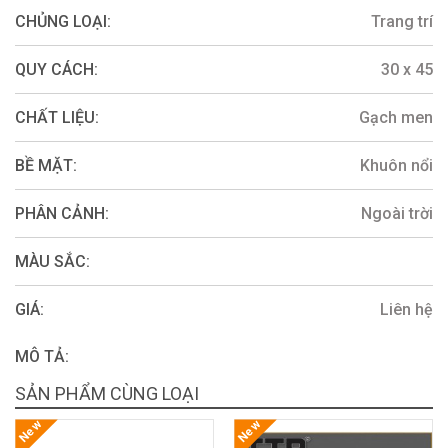
CHỦNG LOẠI:
Trang trí
QUY CÁCH:
30 x 45
CHẤT LIỆU:
Gạch men
BỀ MẶT:
Khuôn nổi
PHÂN CẢNH:
Ngoài trời
MÀU SẮC:
GIÁ:
Liên hệ
MÔ TẢ:
SẢN PHẨM CÙNG LOẠI
New
New