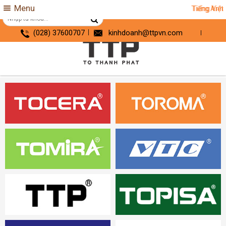
Menu
Tiếng Anh
Tiếng Việt
(028) 37600707
kinhdoanh@ttpvn.com